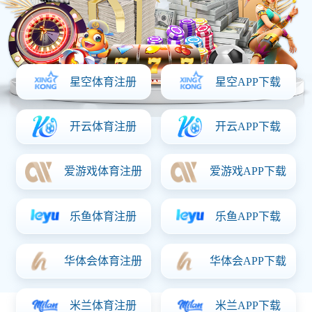
手机App
网页版
关于开云线上官网
开云线上官网是一家融合科技创新与全球视野的体育赛事服
务平台，致力于为用户提供高效、可信赖的互动观赛体验。
从数据同步到高清直播、从终端兼容到多语言支持，我们不
断突破技术边界，构建智能化、低延迟、高稳定的服务体
系。 每一次点击，都体现我们对用户体验的专注与专业。