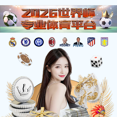
注册入口
开云线上官网
APP与网页版入
口｜畅享全球体育赛事与数据
服务
欢迎访问
开云线上官网
，提供全面覆盖足球、
篮球、电竞等项目的赛事资讯与数据内容， 支
持
APP下载
与
网页使用
，每日同步更新千场比
赛，聚焦热门体育内容， 助您轻松获取赛事动
态，掌握比赛节奏。