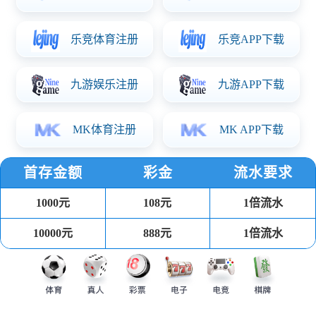
法律法规要求或监管部门依法调取
五、信息保护措施
平台采用多重防护机制确保开云线上官网服务中您的数据安全，
包括但不限于：
HTTPS 加密传输
权限分级与访问控制
系统审计与异常行为识别
六、用户权利
您拥有以下数据权利：
访问、更正、删除个人信息
申请注销账户或停止使用服务
关闭授权功能如位置服务或通知